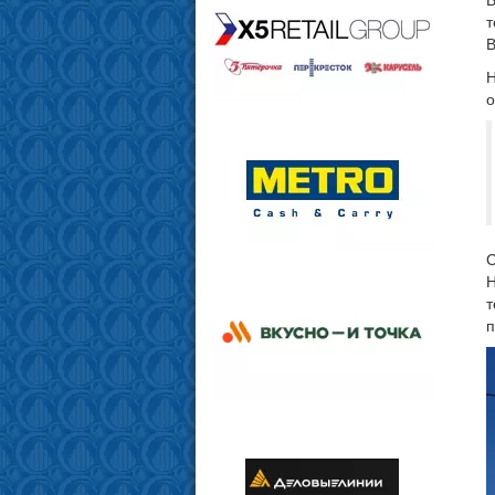
т
В
Н
о
С
Н
т
п