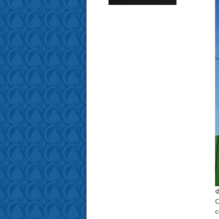
Ф
С
с