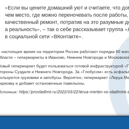
«Если вы цените домашний уют и считаете, что до
чем место, где можно переночевать после работы,
качественный ремонт, потратив на это разумные де
а реальность», – так о себе рассказывает группа
в социальной сети «ВКонтакте».
 настоящее время на территории России работают порядка 60 ма
бласти – гипермаркеты в Иваново, Нижнем Новгороде и Московской
овый гипермаркет будет пользоваться готовой инфраструктурой «
тороны Суздаля и Нижнего Новгорода. За «Глобусом» есть асфальт
ользуются грузовики и автобусы. Вероятно, гипермаркет «Леруа М
арковку и добавит остановочные павильоны.
сточник: https://provladimir.ru/2022/03/22/lerua-merlen-vo-vladimire-st