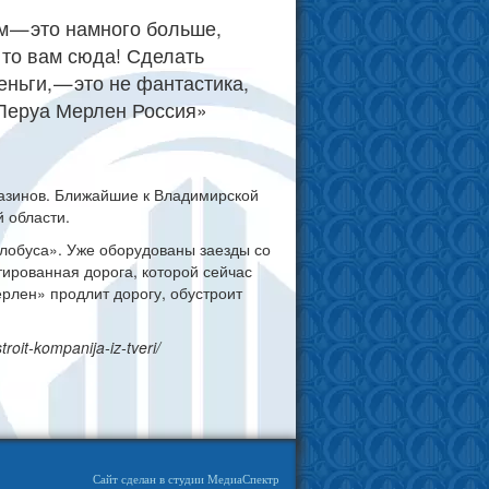
м — это намного больше,
 то вам сюда! Сделать
ньги, — это не фантастика,
 «Леруа Мерлен Россия»
газинов. Ближайшие к Владимирской
 области.
Глобуса». Уже оборудованы заезды со
ированная дорога, которой сейчас
ерлен» продлит дорогу, обустроит
roit-kompanija-iz-tveri/
Сайт сделан в студии МедиаСпектр