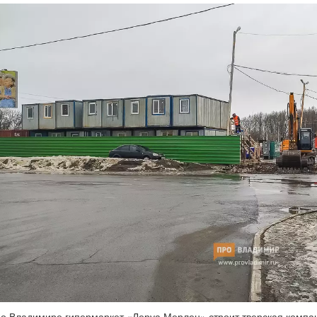
о Владимире гипермаркет «Леруа Мерлен» строит тверская компа